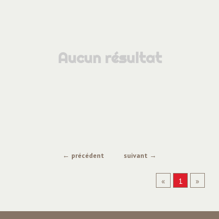
Aucun résultat
← précédent
suivant →
«
1
»