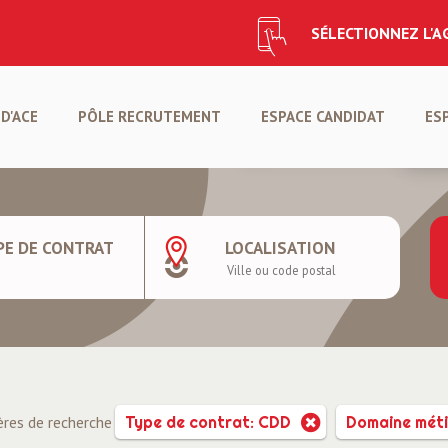
SÉLECTIONNEZ L'
CANDIDATURE SPONTANÉ
D'ACE
PÔLE RECRUTEMENT
ESPACE CANDIDAT
ES
CRÉER VOTRE PROFIL
DÉ
PE DE CONTRAT
LOCALISATION
ères de recherche
Type de contrat: CDD
Domaine méti