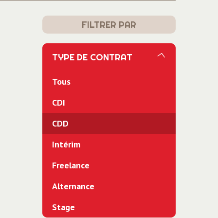
FILTRER PAR
TYPE DE CONTRAT
Tous
CDI
CDD
Intérim
Freelance
Alternance
Stage