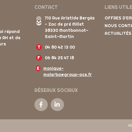
CONTACT
LIENS UTIL
710 Rue Aristide Bergès
OFFRES D'E
- Zac de pré Millet
NOUS CONT
38330 Montbonnot-
oi répond
ACTUALITÉS
Saint-Martin
e RH et de
urs
T
04 80 42 13 00
F
06 84 25 47 18
E
monique-
malerba@group-ace.fr
RÉSEAUX SOCIAUX
M