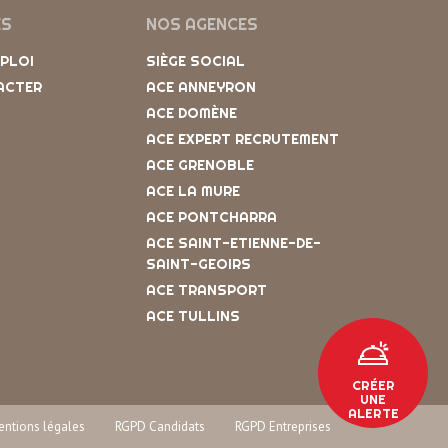
ES
NOS AGENCES
MPLOI
SIÈGE SOCIAL
ACTER
ACE ANNEYRON
ACE DOMÈNE
ACE EXPERT RECRUTEMENT
ACE GRENOBLE
ACE LA MURE
ACE PONTCHARRA
ACE SAINT-ETIENNE-DE-
SAINT-GEOIRS
ACE TRANSPORT
ACE TULLINS
CRÉER
UNE
ALERTE
entions légales
RGPD Candidats
RGPD Entreprises