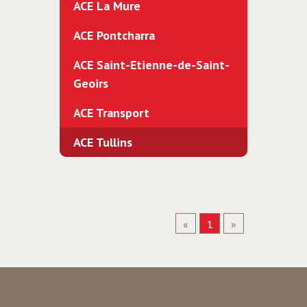
ACE La Mure
ACE Pontcharra
ACE Saint-Etienne-de-Saint-
Geoirs
ACE Transport
ACE Tullins
«
1
»