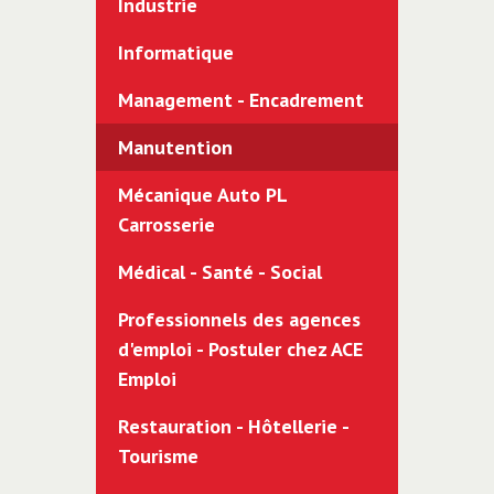
Industrie
Informatique
Management - Encadrement
Manutention
Mécanique Auto PL
Carrosserie
Médical - Santé - Social
Professionnels des agences
d'emploi - Postuler chez ACE
Emploi
Restauration - Hôtellerie -
Tourisme