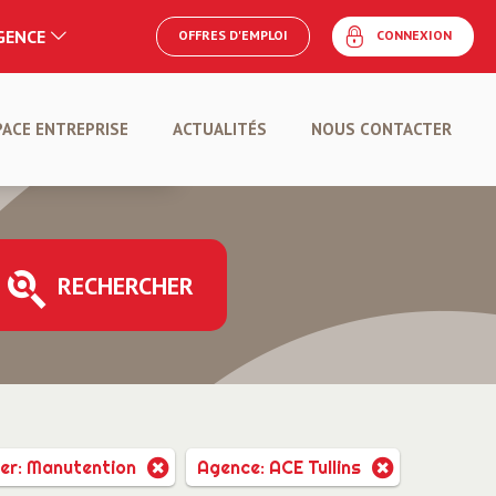
AGENCE
OFFRES D'EMPLOI
CONNEXION
E
PACE ENTREPRISE
ACTUALITÉS
NOUS CONTACTER
POSER UNE OFFRE
RECHERCHER
er: Manutention
Agence: ACE Tullins