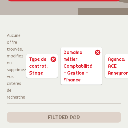
Aucune
offre
trouvée,
Domaine
modifiez
Type de
métier:
Agence:
ou
contrat:
Comptabilité
ACE
supprimez
Stage
- Gestion -
Anneyro
vos
Finance
critères
de
recherche
FILTRER PAR