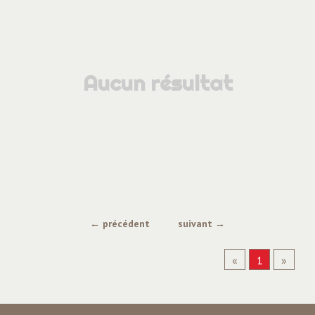
Aucun résultat
← précédent
suivant →
«
1
»