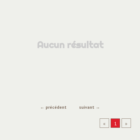
Aucun résultat
← précédent
suivant →
«
1
»