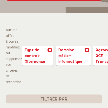
Aucune
offre
trouvée,
modifiez
Type de
Domaine
Agenc
ou
contrat:
métier:
ACE
supprimez
Alternance
Informatique
Trans
vos
critères
de
recherche
FILTRER PAR