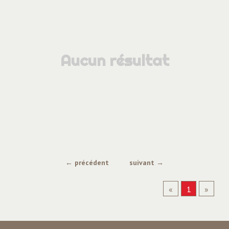
Aucun résultat
← précédent
suivant →
«
1
»