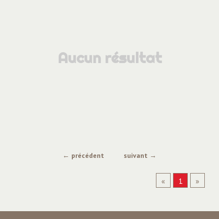
Aucun résultat
← précédent
suivant →
«
1
»