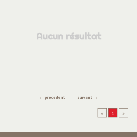
Aucun résultat
← précédent
suivant →
«
1
»