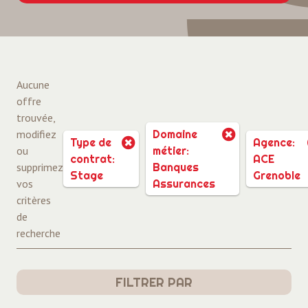
Aucune
offre
trouvée,
modifiez
Domaine
Type de
Agence:
ou
métier:
contrat:
ACE
supprimez
Banques
Stage
Grenoble
vos
Assurances
critères
de
recherche
FILTRER PAR