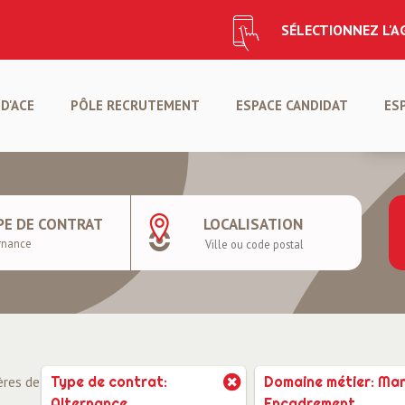
SÉLECTIONNEZ L'
CANDIDATURE SPONTANÉ
D'ACE
PÔLE RECRUTEMENT
ESPACE CANDIDAT
ES
CRÉER VOTRE PROFIL
DÉ
PE DE CONTRAT
LOCALISATION
ères de
Type de contrat:
Domaine métier: Ma
Alternance
Encadrement