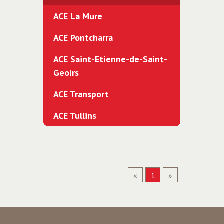
ACE La Mure
ACE Pontcharra
ACE Saint-Etienne-de-Saint-
Geoirs
ACE Transport
ACE Tullins
«
1
»