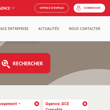
AGENCE
OFFRES D'EMPLOI
CONNEXION
E
PACE ENTREPRISE
ACTUALITÉS
NOUS CONTACTER
POSER UNE OFFRE
RECHERCHER
nagement -
Agence: ACE
Grenoble