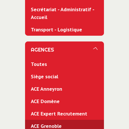
Secrétariat - Administratif -
Accueil
Transport - Logistique
AGENCES
Toutes
Siège social
ACE Anneyron
ACE Domène
ACE Expert Recrutement
ACE Grenoble