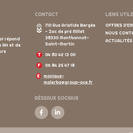
CONTACT
LIENS UTIL
710 Rue Aristide Bergès
OFFRES D'E
- Zac de pré Millet
NOUS CONT
38330 Montbonnot-
oi répond
ACTUALITÉS
Saint-Martin
e RH et de
urs
T
04 80 42 13 00
F
06 84 25 47 18
E
monique-
malerba@group-ace.fr
RÉSEAUX SOCIAUX