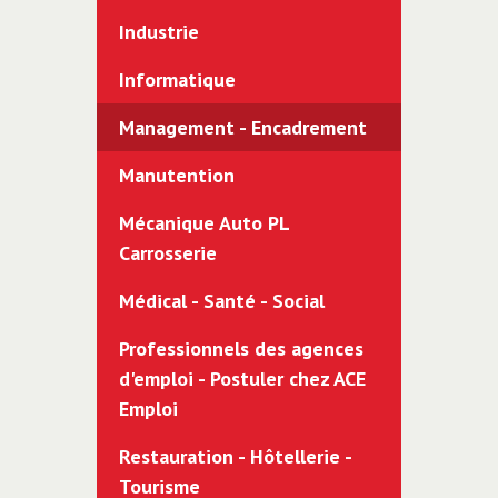
Industrie
Informatique
Management - Encadrement
Manutention
Mécanique Auto PL
Carrosserie
Médical - Santé - Social
Professionnels des agences
d'emploi - Postuler chez ACE
Emploi
Restauration - Hôtellerie -
Tourisme