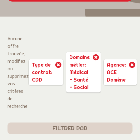
Aucune
offre
trouvée,
Domaine
modifiez
Type de
métier:
Agence:
ou
contrat:
Médical
ACE
supprimez
CDD
- Santé
Domène
vos
- Social
critères
de
recherche
FILTRER PAR