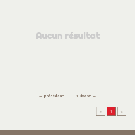
Aucun résultat
← précédent
suivant →
«
1
»