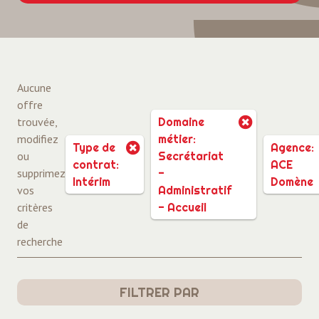
Aucune
offre
trouvée,
Domaine
modifiez
métier:
Type de
Agence:
ou
Secrétariat
contrat:
ACE
supprimez
-
Intérim
Domène
vos
Administratif
critères
- Accueil
de
recherche
FILTRER PAR