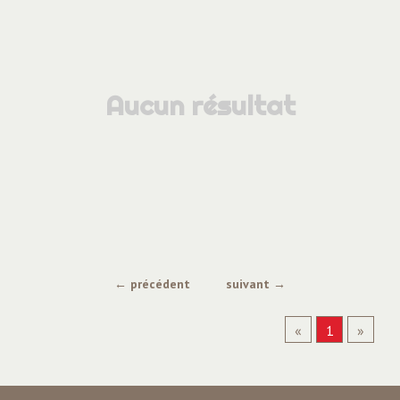
Aucun résultat
← précédent
suivant →
«
1
»