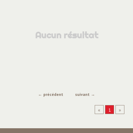
Aucun résultat
← précédent
suivant →
«
1
»