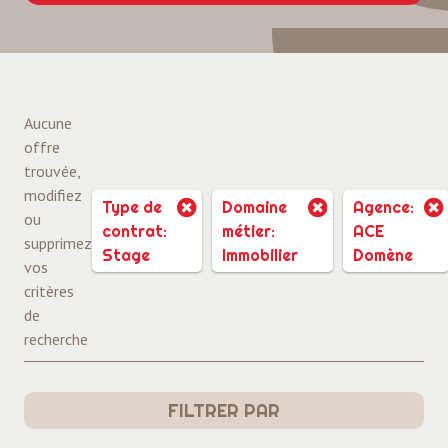
Aucune
offre
trouvée,
modifiez
Type de
Domaine
Agence:
ou
contrat:
métier:
ACE
supprimez
Stage
Immobilier
Domène
vos
critères
de
recherche
FILTRER PAR