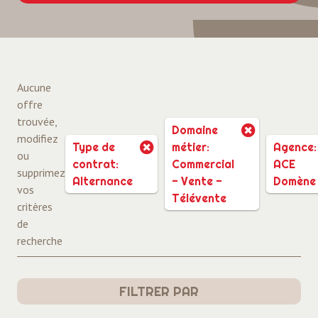
Aucune
offre
trouvée,
Domaine
modifiez
Type de
métier:
Agence:
ou
contrat:
Commercial
ACE
supprimez
Alternance
- Vente -
Domène
vos
Télévente
critères
de
recherche
FILTRER PAR