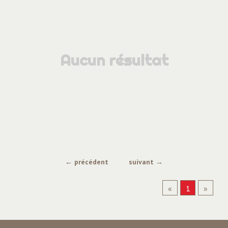
Aucun résultat
← précédent
suivant →
«
1
»