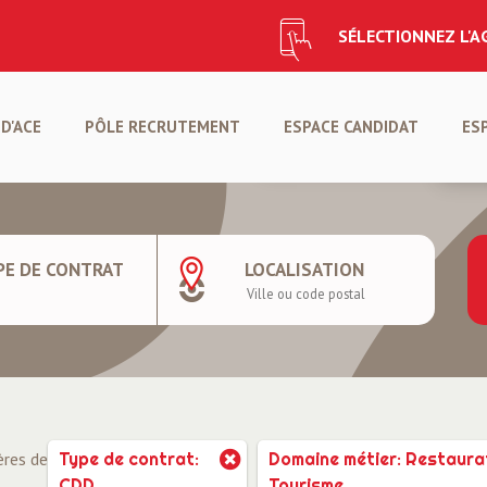
SÉLECTIONNEZ L'
CANDIDATURE SPONTANÉ
D'ACE
PÔLE RECRUTEMENT
ESPACE CANDIDAT
ES
CRÉER VOTRE PROFIL
DÉ
PE DE CONTRAT
LOCALISATION
ères de
Type de contrat:
Domaine métier: Restaurat
CDD
Tourisme