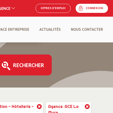
AGENCE
OFFRES D'EMPLOI
CONNEXION
E
PACE ENTREPRISE
ACTUALITÉS
NOUS CONTACTER
POSER UNE OFFRE
RECHERCHER
ion - Hôtellerie -
Agence: ACE La
Mure