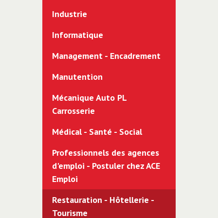
Industrie
Informatique
Management - Encadrement
Manutention
Mécanique Auto PL
Carrosserie
Médical - Santé - Social
Professionnels des agences
d'emploi - Postuler chez ACE
Emploi
Restauration - Hôtellerie -
Tourisme