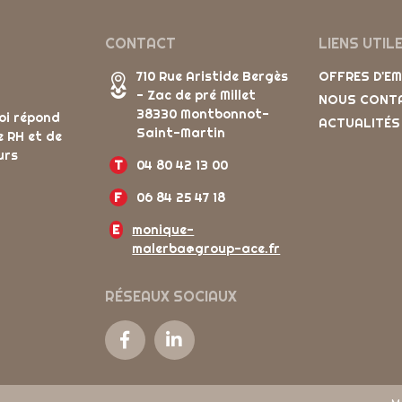
CONTACT
LIENS UTIL
710 Rue Aristide Bergès
OFFRES D'E
- Zac de pré Millet
NOUS CONT
38330 Montbonnot-
oi répond
ACTUALITÉS
Saint-Martin
e RH et de
urs
T
04 80 42 13 00
F
06 84 25 47 18
E
monique-
malerba@group-ace.fr
RÉSEAUX SOCIAUX