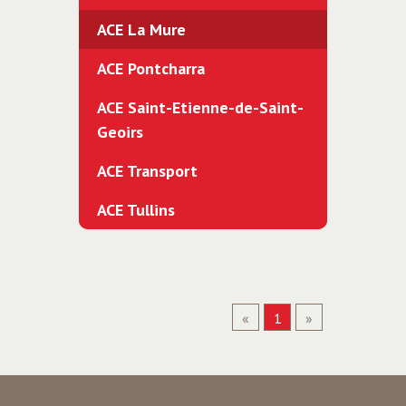
ACE La Mure
ACE Pontcharra
ACE Saint-Etienne-de-Saint-
Geoirs
ACE Transport
ACE Tullins
«
1
»