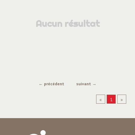
ACE Anneyron
ACE Domène
Aucun résultat
ACE Expert Recrutement
ACE Grenoble
ACE La Mure
ACE Pontcharra
ACE Saint-Etienne-de-Saint-Geoirs
← précédent
suivant →
ACE Transport
«
1
»
ACE Tullins