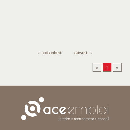
ACE Expert Recrutement
ACE Grenoble
ACE La Mure
ACE Pontcharra
ACE Saint-Etienne-de-Saint-Geoirs
← précédent
suivant →
ACE Transport
«
1
»
ACE Tullins