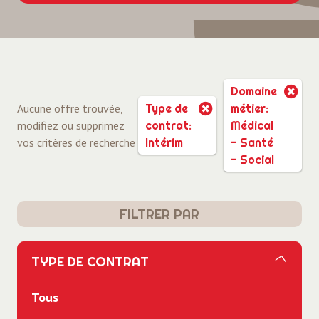
Domaine
Aucune offre trouvée,
Type de
métier:
modifiez ou supprimez
contrat:
Médical
vos critères de recherche
Intérim
- Santé
- Social
FILTRER PAR
TYPE DE CONTRAT
Tous