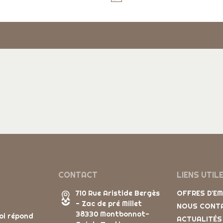
CONTACT
LIENS UTIL
710 Rue Aristide Bergès
OFFRES D'E
- Zac de pré Millet
NOUS CONT
38330 Montbonnot-
oi répond
ACTUALITÉS