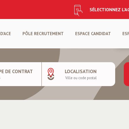
SÉLECTIONNEZ L'
CANDIDATURE SPONTANÉ
D'ACE
PÔLE RECRUTEMENT
ESPACE CANDIDAT
ES
CRÉER VOTRE PROFIL
DÉ
PE DE CONTRAT
LOCALISATION