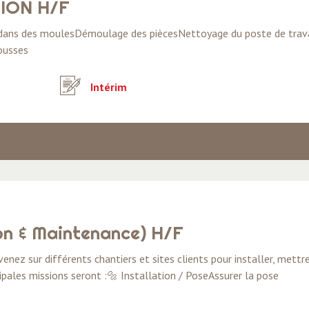
ION H/F
e dans des moulesDémoulage des piècesNettoyage du poste de trava
ousses
Intérim
ion & Maintenance) H/F
enez sur différents chantiers et sites clients pour installer, mettr
ipales missions seront :🔩 Installation / PoseAssurer la pose