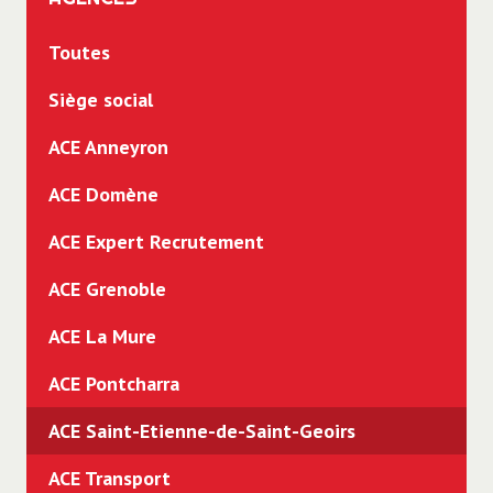
Banques Assurances
Intérim
Toutes
BTP
Freelance
Siège social
Commercial - Vente - Télévente
Alternance
ACE Anneyron
Comptabilité - Gestion - Finance
Stage
ACE Domène
Grande Distribution
ACE Expert Recrutement
Immobilier
ACE Grenoble
Industrie
ACE La Mure
Informatique
ACE Pontcharra
Management - Encadrement
ACE Saint-Etienne-de-Saint-Geoirs
Manutention
ACE Transport
Mécanique Auto PL Carrosserie