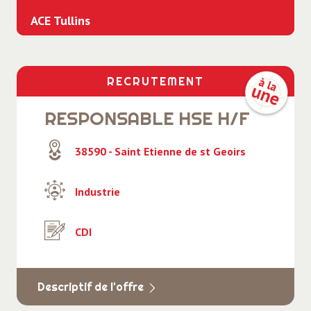
ACE Tullins
Médical - Santé - Social
Professionnels des agences d'emploi -
Postuler chez ACE Emploi
RECRUTEMENT
Restauration - Hôtellerie - Tourisme
RESPONSABLE HSE H/F
Secrétariat - Administratif - Accueil
38590 - Saint Etienne de st Geoirs
Transport - Logistique
Industrie
CDI
Descriptif de l'offre