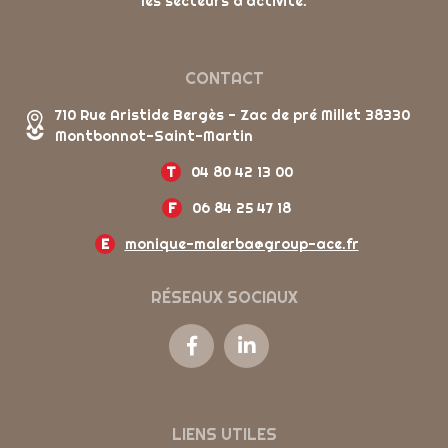
les secteurs d'activité.
CONTACT
710 Rue Aristide Bergès - Zac de pré Millet 38330
Montbonnot-Saint-Martin
T
04 80 42 13 00
F
06 84 25 47 18
E
monique-malerba@group-ace.fr
RÉSEAUX SOCIAUX
LIENS UTILES