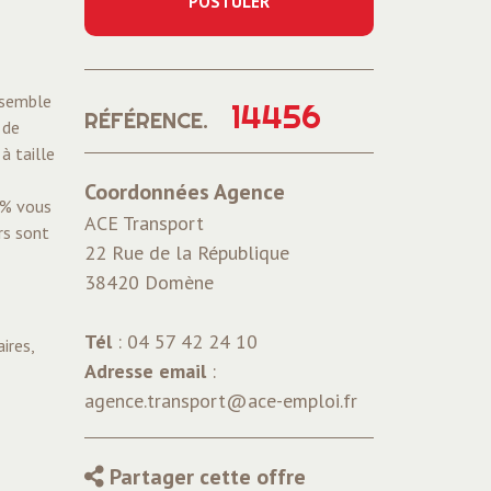
POSTULER
nsemble
14456
RÉFÉRENCE.
 de
à taille
Coordonnées Agence
5% vous
ACE Transport
rs sont
22 Rue de la République
38420 Domène
Tél
: 04 57 42 24 10
ires,
Adresse email
:
agence.transport@ace-emploi.fr
Partager cette offre