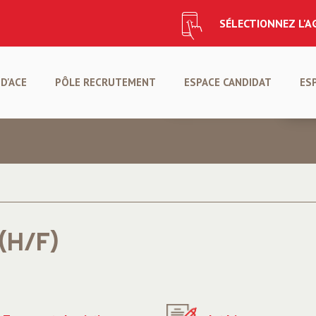
SÉLECTIONNEZ L'
CANDIDATURE SPONTANÉ
D'ACE
PÔLE RECRUTEMENT
ESPACE CANDIDAT
ES
CRÉER VOTRE PROFIL
DÉ
(H/F)