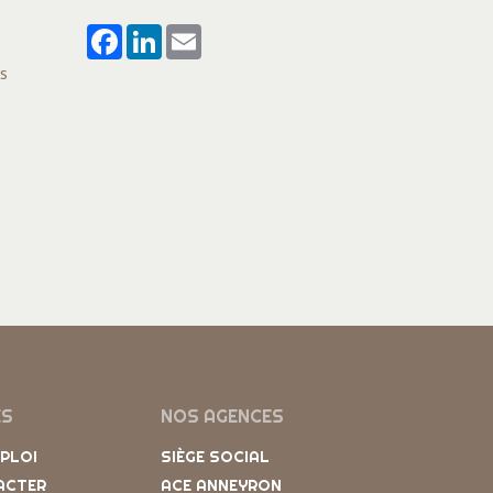
Facebook
LinkedIn
Email
es
ES
NOS AGENCES
MPLOI
SIÈGE SOCIAL
ACTER
ACE ANNEYRON