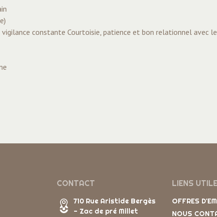
ain
e)
 vigilance constante Courtoisie, patience et bon relationnel avec l
lme
CONTACT
LIENS UTIL
710 Rue Aristide Bergès
OFFRES D'E
- Zac de pré Millet
NOUS CONT