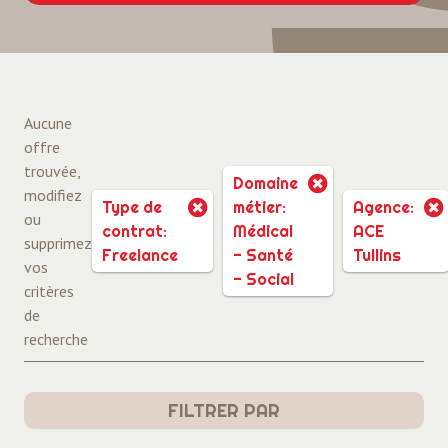
Aucune
offre
trouvée,
Domaine
modifiez
Type de
métier:
Agence:
ou
contrat:
Médical
ACE
supprimez
Freelance
- Santé
Tullins
vos
- Social
critères
de
recherche
FILTRER PAR