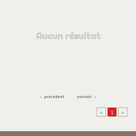
Aucun résultat
← précédent
suivant →
«
1
»