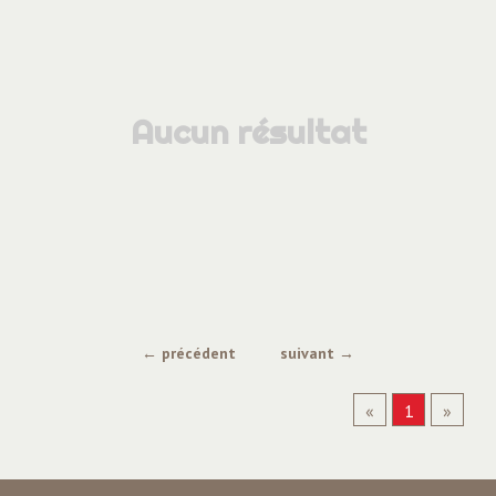
Aucun résultat
← précédent
suivant →
«
1
»