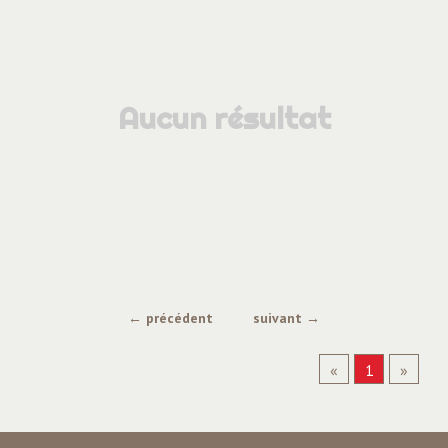
Aucun résultat
← précédent
suivant →
«
1
»