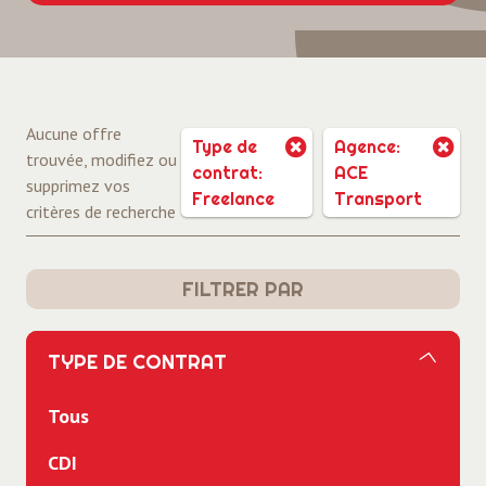
Aucune offre
Type de
Agence:
trouvée, modifiez ou
contrat:
ACE
supprimez vos
Freelance
Transport
critères de recherche
FILTRER PAR
TYPE DE CONTRAT
Tous
CDI