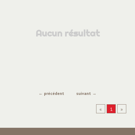
Postuler chez ACE Emploi
Restauration - Hôtellerie - Tourisme
Secrétariat - Administratif - Accueil
Aucun résultat
Transport - Logistique
← précédent
suivant →
«
1
»