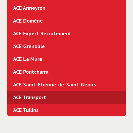
ACE Anneyron
Comptabilité - Gestion - Finance
ACE Domène
Grande Distribution
ACE Expert Recrutement
Immobilier
ACE Grenoble
Industrie
ACE La Mure
Informatique
ACE Pontcharra
Management - Encadrement
ACE Saint-Etienne-de-Saint-Geoirs
Manutention
ACE Transport
Mécanique Auto PL Carrosserie
ACE Tullins
Médical - Santé - Social
Professionnels des agences d'emploi -