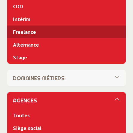
CDD
Intérim
Freelance
Alternance
Stage
DOMAINES MÉTIERS
Tous
AGENCES
Banques Assurances
Toutes
BTP
Siège social
Commercial - Vente - Télévente