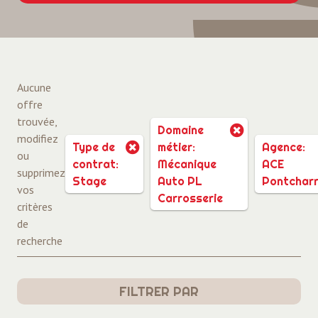
Aucune
offre
trouvée,
Domaine
modifiez
Type de
métier:
Agence:
ou
contrat:
Mécanique
ACE
supprimez
Stage
Auto PL
Pontchar
vos
Carrosserie
critères
de
recherche
FILTRER PAR