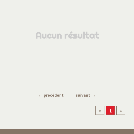
Aucun résultat
← précédent
suivant →
«
1
»