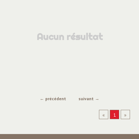
Aucun résultat
← précédent
suivant →
«
1
»