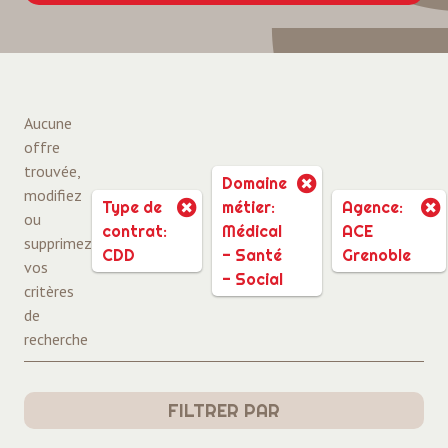
Aucune
offre
trouvée,
Domaine
modifiez
Type de
métier:
Agence:
ou
contrat:
Médical
ACE
supprimez
CDD
- Santé
Grenoble
vos
- Social
critères
de
recherche
FILTRER PAR