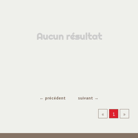
Aucun résultat
← précédent
suivant →
«
1
»