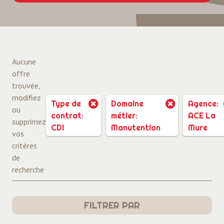
Aucune
offre
trouvée,
modifiez
Type de
Domaine
Agence:
ou
contrat:
métier:
ACE La
supprimez
CDI
Manutention
Mure
vos
critères
de
recherche
FILTRER PAR