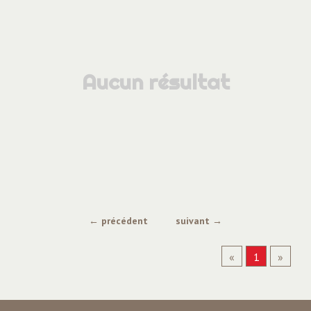
Aucun résultat
← précédent
suivant →
«
1
»