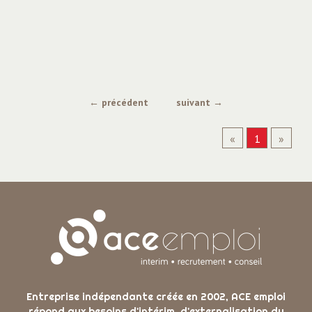
ACE Grenoble
ACE La Mure
ACE Pontcharra
ACE Saint-Etienne-de-Saint-Geoirs
← précédent
suivant →
ACE Transport
«
1
»
ACE Tullins
Entreprise indépendante créée en 2002, ACE emploi
répond aux besoins d'intérim, d'externalisation du