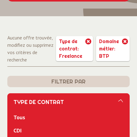
Aucune offre trouvée,
Type de
Domaine
modifiez ou supprimez
contrat:
métier:
vos critères de
Freelance
BTP
recherche
FILTRER PAR
TYPE DE CONTRAT
Tous
CDI