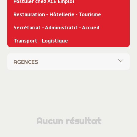
Postuler chez ACE Emploi
Restauration - Hôtellerie - Tourisme
Secrétariat - Administratif - Accueil
Transport - Logistique
AGENCES
Toutes
Siège social
ACE Anneyron
ACE Domène
Aucun résultat
ACE Expert Recrutement