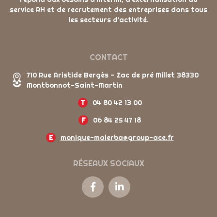
service RH et de recrutement des entreprises dans tous
les secteurs d'activité.
CONTACT
710 Rue Aristide Bergès - Zac de pré Millet 38330
Montbonnot-Saint-Martin
T
04 80 42 13 00
F
06 84 25 47 18
E
monique-malerba@group-ace.fr
RÉSEAUX SOCIAUX