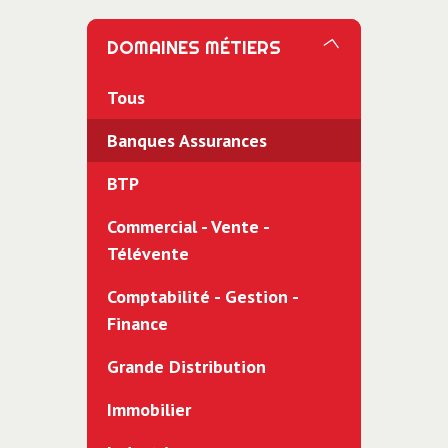
DOMAINES MÉTIERS
Tous
Banques Assurances
BTP
Commercial - Vente -
Télévente
Comptabilité - Gestion -
Finance
Grande Distribution
Immobilier