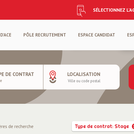
SÉLECTIONNEZ L'
CANDIDATURE SPONTANÉ
D'ACE
PÔLE RECRUTEMENT
ESPACE CANDIDAT
ES
CRÉER VOTRE PROFIL
DÉ
PE DE CONTRAT
LOCALISATION
ères de recherche
Type de contrat: Stage