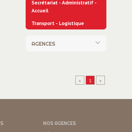
Secrétariat - Administratif -
Accueil
Transport - Logistique
AGENCES
Toutes
Siège social
«
1
»
ACE Anneyron
ACE Domène
ACE Expert Recrutement
ACE Grenoble
ES
NOS AGENCES