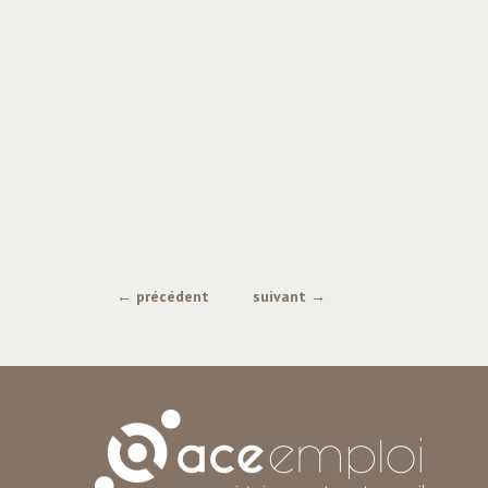
← précédent
suivant →