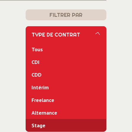
FILTRER PAR
TYPE DE CONTRAT
Tous
CDI
CDD
Intérim
Freelance
Alternance
Stage