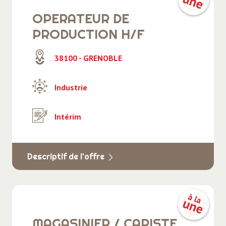
Médical - Santé - Social
OPERATEUR DE
Professionnels des agences d'emploi -
PRODUCTION H/F
Postuler chez ACE Emploi
38100 - GRENOBLE
Restauration - Hôtellerie - Tourisme
Secrétariat - Administratif - Accueil
Industrie
Transport - Logistique
Intérim
Descriptif de l'offre
MAGASINIER / CARISTE