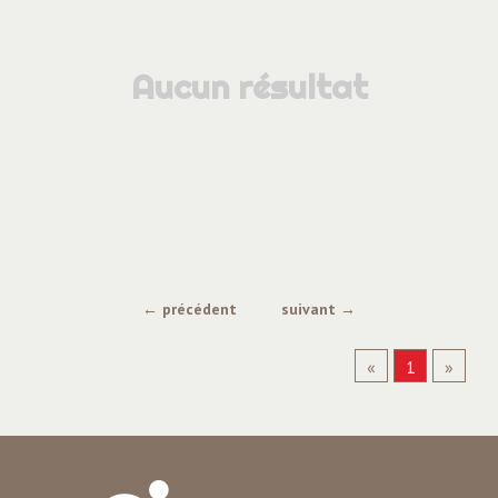
ACE Anneyron
ACE Domène
Aucun résultat
ACE Expert Recrutement
ACE Grenoble
ACE La Mure
ACE Pontcharra
ACE Saint-Etienne-de-Saint-Geoirs
← précédent
suivant →
ACE Transport
«
1
»
ACE Tullins