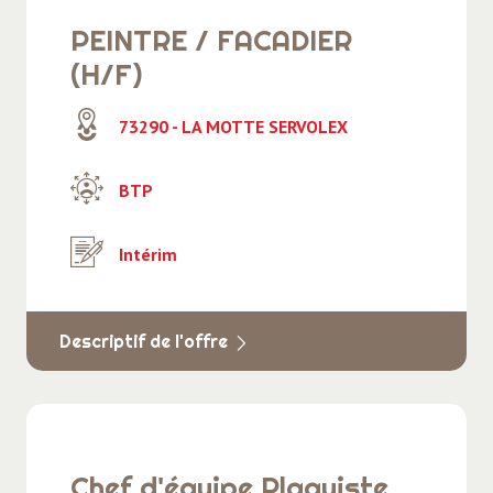
Médical - Santé - Social
PEINTRE / FACADIER
Professionnels des agences d'emploi -
(H/F)
Postuler chez ACE Emploi
73290 - LA MOTTE SERVOLEX
Restauration - Hôtellerie - Tourisme
Secrétariat - Administratif - Accueil
BTP
Transport - Logistique
Intérim
Descriptif de l'offre
Chef d'équipe Plaquiste