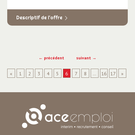
Descriptif de l'offre
← précédent
suivant →
«
1
2
3
4
5
6
7
8
...
16
17
»