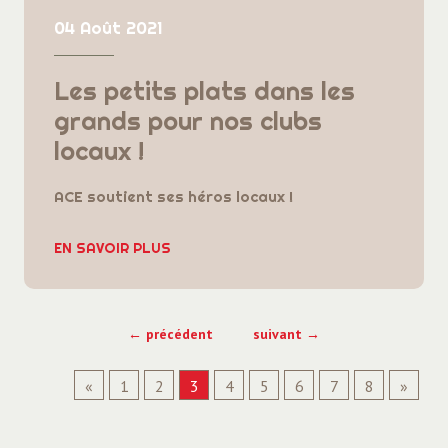
04 Août 2021
Les petits plats dans les
grands pour nos clubs
locaux !
ACE soutient ses héros locaux !
EN SAVOIR PLUS
← précédent
suivant →
«
1
2
3
4
5
6
7
8
»