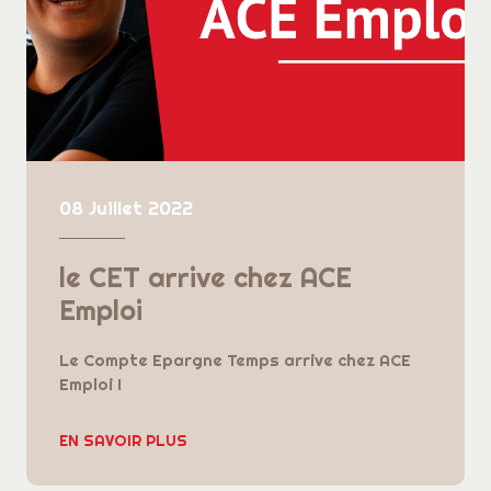
08 Juillet 2022
le CET arrive chez ACE
Emploi
Le Compte Epargne Temps arrive chez ACE
Emploi !
EN SAVOIR PLUS